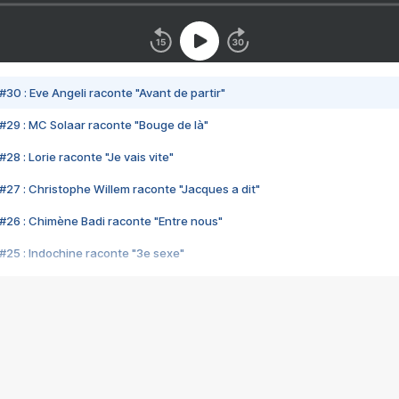
#30 : Eve Angeli raconte "Avant de partir"
#29 : MC Solaar raconte "Bouge de là"
28 : Lorie raconte "Je vais vite"
#27 : Christophe Willem raconte "Jacques a dit"
#26 : Chimène Badi raconte "Entre nous"
#25 : Indochine raconte "3e sexe"
#24 : Zaho raconte "C'est chelou"
#23 : Patrick Bruel raconte "Au café des délices"
#22 : Kyo raconte "Le chemin"
#21 : Nolwenn Leroy raconte "Cassé"