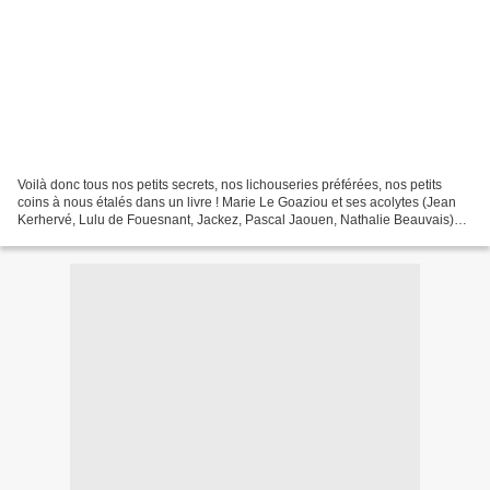
Voilà donc tous nos petits secrets, nos lichouseries préférées, nos petits
coins à nous étalés dans un livre ! Marie Le Goaziou et ses acolytes (Jean
Kerhervé, Lulu de Fouesnant, Jackez, Pascal Jaouen, Nathalie Beauvais)
livrent dans ce guide pas comme...