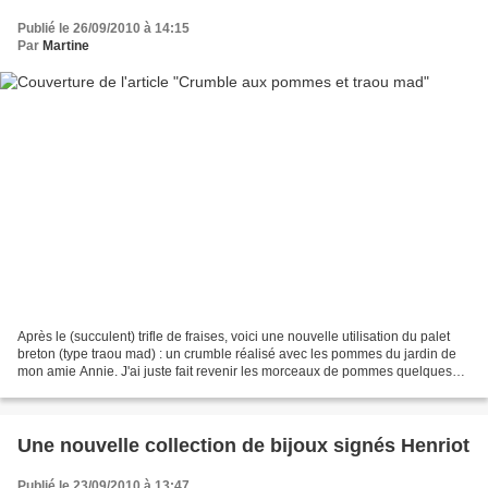
Publié le 26/09/2010 à 14:15
Par
Martine
Après le (succulent) trifle de fraises, voici une nouvelle utilisation du palet
breton (type traou mad) : un crumble réalisé avec les pommes du jardin de
mon amie Annie. J'ai juste fait revenir les morceaux de pommes quelques
minutes dans du beurre et...
Une nouvelle collection de bijoux signés Henriot
Publié le 23/09/2010 à 13:47