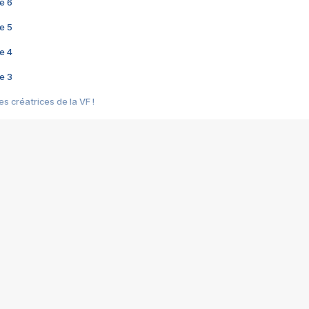
e 6
e 5
e 4
e 3
s créatrices de la VF !
e 2
e 1
e Mektoub My Love arrive enfin ! Rencontre avec Shaïn Boumedine et Sal
i : après Toni en famille
elle réalise le bouleversant Dites lui que je l'aime
ais ! Rencontre autour de Vie privée de Rebecca Zlotowski
 de Marguerite, Grave... Rencontre avec Ella Rumpf
 Les Rêveurs, un film intime sur la santé mentale