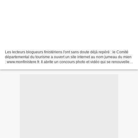
Les lecteurs blogueurs finistériens l'ont sans doute déjà repéré : le Comité
départemental du tourisme a ouvert un site internet au nom jumeau du mien
: www.monfinistere.fr. Il abrite un concours photo et vidéo qui se renouvelle
de saison en saison. Il...